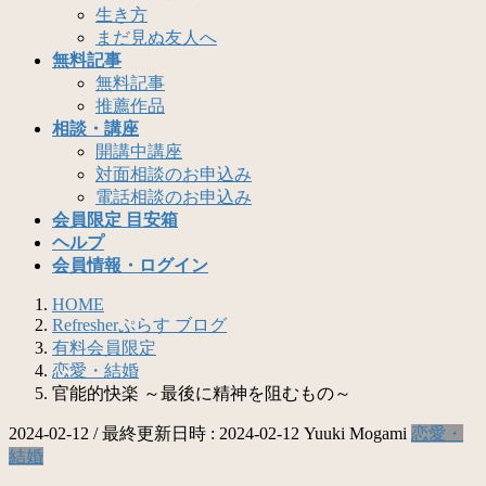
生き方
まだ見ぬ友人へ
無料記事
無料記事
推薦作品
相談・講座
開講中講座
対面相談のお申込み
電話相談のお申込み
会員限定 目安箱
ヘルプ
会員情報・ログイン
HOME
Refresherぷらす ブログ
有料会員限定
恋愛・結婚
官能的快楽 ～最後に精神を阻むもの～
2024-02-12
/ 最終更新日時 :
2024-02-12
Yuuki Mogami
恋愛・
結婚