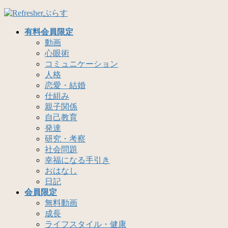
コ
ナ
ン
ビ
有料会員限定
テ
ゲ
動画
ン
ー
心眼術
ツ
シ
コミュニケーション
へ
ョ
人格
ス
ン
恋愛・結婚
キ
に
仕組み
ッ
移
親子関係
プ
動
自己教育
発達
研究・考察
社会問題
幸福になる手引き
おはなし
日記
会員限定
無料動画
成長
ライフスタイル・健康