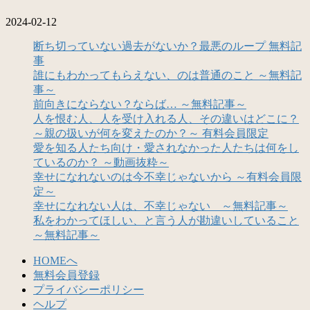
2024-02-12
断ち切っていない過去がないか？最悪のループ 無料記
事
誰にもわかってもらえない、のは普通のこと ～無料記
事～
前向きにならない？ならば… ～無料記事～
人を恨む人、人を受け入れる人、その違いはどこに？
～親の扱いが何を変えたのか？～ 有料会員限定
愛を知る人たち向け・愛されなかった人たちは何をし
ているのか？ ～動画抜粋～
幸せになれないのは今不幸じゃないから ～有料会員限
定～
幸せになれない人は、不幸じゃない ～無料記事～
私をわかってほしい、と言う人が勘違いしていること
～無料記事～
HOMEへ
無料会員登録
プライバシーポリシー
ヘルプ