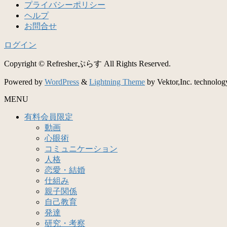
プライバシーポリシー
ヘルプ
お問合せ
ログイン
Copyright © Refresherぷらす All Rights Reserved.
Powered by
WordPress
&
Lightning Theme
by Vektor,Inc. technolog
MENU
有料会員限定
動画
心眼術
コミュニケーション
人格
恋愛・結婚
仕組み
親子関係
自己教育
発達
研究・考察