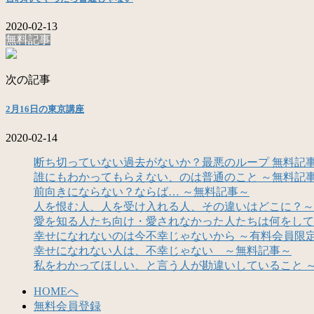
2020-02-13
無料記事
次の記事
2月16日の東京講座
2020-02-14
断ち切っていない過去がないか？最悪のループ 無料記
誰にもわかってもらえない、のは普通のこと ～無料記
前向きにならない？ならば… ～無料記事～
人を恨む人、人を受け入れる人、その違いはどこに？～
愛を知る人たち向け・愛されなかった人たちは何をして
幸せになれないのは今不幸じゃないから ～有料会員限
幸せになれない人は、不幸じゃない ～無料記事～
私をわかってほしい、と言う人が勘違いしていること 
HOMEへ
無料会員登録