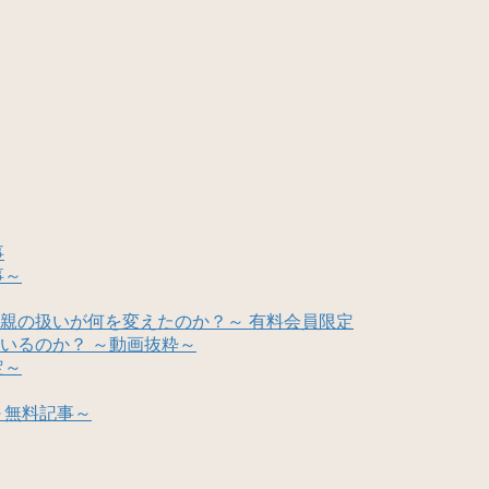
事
事～
親の扱いが何を変えたのか？～ 有料会員限定
いるのか？ ～動画抜粋～
定～
～無料記事～