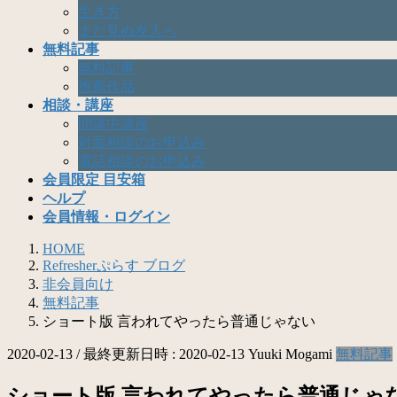
生き方
まだ見ぬ友人へ
無料記事
無料記事
推薦作品
相談・講座
開講中講座
対面相談のお申込み
電話相談のお申込み
会員限定 目安箱
ヘルプ
会員情報・ログイン
HOME
Refresherぷらす ブログ
非会員向け
無料記事
ショート版 言われてやったら普通じゃない
2020-02-13
/ 最終更新日時 :
2020-02-13
Yuuki Mogami
無料記事
ショート版 言われてやったら普通じゃ