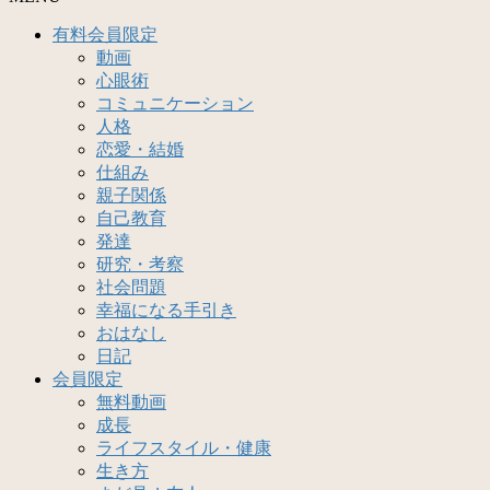
有料会員限定
動画
心眼術
コミュニケーション
人格
恋愛・結婚
仕組み
親子関係
自己教育
発達
研究・考察
社会問題
幸福になる手引き
おはなし
日記
会員限定
無料動画
成長
ライフスタイル・健康
生き方