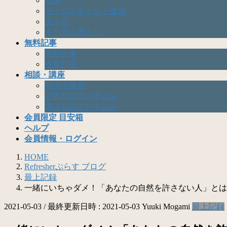
成長
ライフスタイル・健康
生き方
まだ見ぬ友人へ
無料記事
無料記事
推薦作品
相談・講座
開講中講座
対面相談のお申込み
電話相談のお申込み
会員限定 目安箱
ヘルプ
会員情報・ログイン
HOME
Refresherぷらす ブログ
最上記録
一緒にいちゃダメ！「あなたの自然を許さない人」とは
2021-05-03
/ 最終更新日時 :
2021-05-03
Yuuki Mogami
最上記録