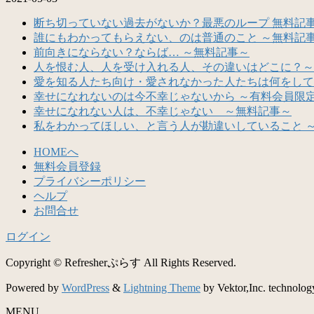
断ち切っていない過去がないか？最悪のループ 無料記
誰にもわかってもらえない、のは普通のこと ～無料記
前向きにならない？ならば… ～無料記事～
人を恨む人、人を受け入れる人、その違いはどこに？～
愛を知る人たち向け・愛されなかった人たちは何をして
幸せになれないのは今不幸じゃないから ～有料会員限
幸せになれない人は、不幸じゃない ～無料記事～
私をわかってほしい、と言う人が勘違いしていること 
HOMEへ
無料会員登録
プライバシーポリシー
ヘルプ
お問合せ
ログイン
Copyright © Refresherぷらす All Rights Reserved.
Powered by
WordPress
&
Lightning Theme
by Vektor,Inc. technolog
MENU