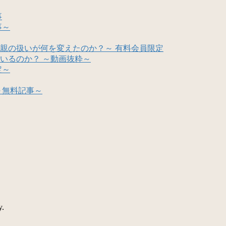
事
事～
親の扱いが何を変えたのか？～ 有料会員限定
いるのか？ ～動画抜粋～
定～
～無料記事～
y.