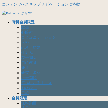
コンテンツへスキップ
ナビゲーションに移動
有料会員限定
動画
心眼術
コミュニケーション
人格
恋愛・結婚
仕組み
親子関係
自己教育
発達
研究・考察
社会問題
幸福になる手引き
おはなし
日記
会員限定
無料動画