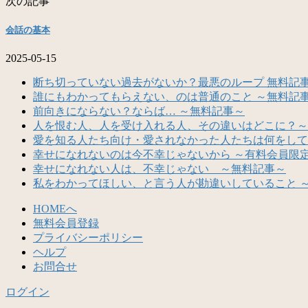
次の記事
会話の基本
2025-05-15
断ち切っていない過去がないか？最悪のループ 無料記
誰にもわかってもらえない、のは普通のこと ～無料記
前向きにならない？ならば… ～無料記事～
人を恨む人、人を受け入れる人、その違いはどこに？～
愛を知る人たち向け・愛されなかった人たちは何をして
幸せになれないのは今不幸じゃないから ～有料会員限
幸せになれない人は、不幸じゃない ～無料記事～
私をわかってほしい、と言う人が勘違いしていること 
HOMEへ
無料会員登録
プライバシーポリシー
ヘルプ
お問合せ
ログイン