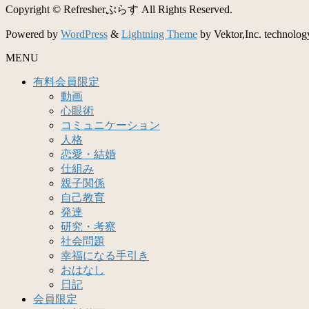
Copyright © Refresherぷらす All Rights Reserved.
Powered by
WordPress
&
Lightning Theme
by Vektor,Inc. technolog
MENU
有料会員限定
動画
心眼術
コミュニケーション
人格
恋愛・結婚
仕組み
親子関係
自己教育
発達
研究・考察
社会問題
幸福になる手引き
おはなし
日記
会員限定