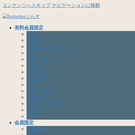
コンテンツへスキップ
ナビゲーションに移動
有料会員限定
動画
心眼術
コミュニケーション
人格
恋愛・結婚
仕組み
親子関係
自己教育
発達
研究・考察
社会問題
幸福になる手引き
おはなし
日記
会員限定
無料動画