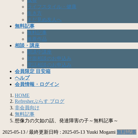
成長
ライフスタイル・健康
生き方
まだ見ぬ友人へ
無料記事
無料記事
推薦作品
相談・講座
開講中講座
対面相談のお申込み
電話相談のお申込み
会員限定 目安箱
ヘルプ
会員情報・ログイン
HOME
Refresherぷらす ブログ
非会員向け
無料記事
想像力の欠如の話、発達障害の子～無料記事～
2025-05-13
/ 最終更新日時 :
2025-05-13
Yuuki Mogami
無料記事