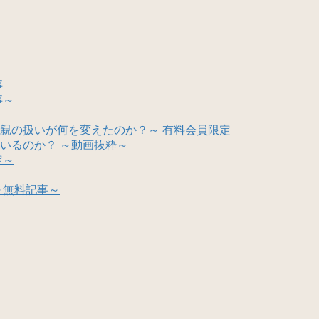
事
事～
親の扱いが何を変えたのか？～ 有料会員限定
いるのか？ ～動画抜粋～
定～
～無料記事～