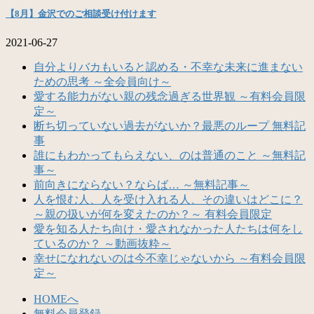
【8月】金沢でのご相談受け付けます
2021-06-27
自分よりバカもいると認める・不幸な未来に進まない
ための思考 ～全会員向け～
愛する能力がない親の残念過ぎる世界観 ～有料会員限
定～
断ち切っていない過去がないか？最悪のループ 無料記
事
誰にもわかってもらえない、のは普通のこと ～無料記
事～
前向きにならない？ならば… ～無料記事～
人を恨む人、人を受け入れる人、その違いはどこに？
～親の扱いが何を変えたのか？～ 有料会員限定
愛を知る人たち向け・愛されなかった人たちは何をし
ているのか？ ～動画抜粋～
幸せになれないのは今不幸じゃないから ～有料会員限
定～
HOMEへ
無料会員登録