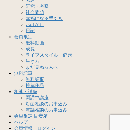
発達
研究・考察
社会問題
幸福になる手引き
おはなし
日記
会員限定
無料動画
成長
ライフスタイル・健康
生き方
まだ見ぬ友人へ
無料記事
無料記事
推薦作品
相談・講座
開講中講座
対面相談のお申込み
電話相談のお申込み
会員限定 目安箱
ヘルプ
会員情報・ログイン