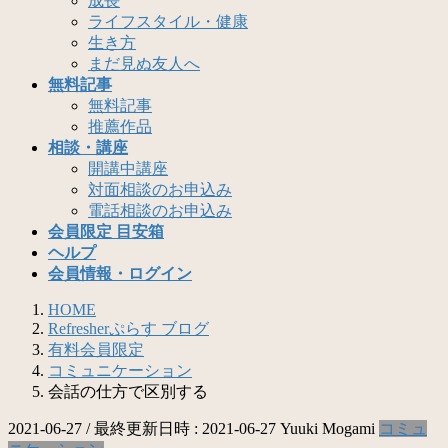
成長
ライフスタイル・健康
生き方
まだ見ぬ友人へ
無料記事
無料記事
推薦作品
相談・講座
開講中講座
対面相談のお申込み
電話相談のお申込み
会員限定 目安箱
ヘルプ
会員情報・ログイン
HOME
Refresherぷらす ブログ
有料会員限定
コミュニケーション
会話の仕方で区別する
2021-06-27
/ 最終更新日時 :
2021-06-27
Yuuki Mogami
コミュ