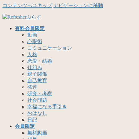
コンテンツへスキップ
ナビゲーションに移動
有料会員限定
動画
心眼術
コミュニケーション
人格
恋愛・結婚
仕組み
親子関係
自己教育
発達
研究・考察
社会問題
幸福になる手引き
おはなし
日記
会員限定
無料動画