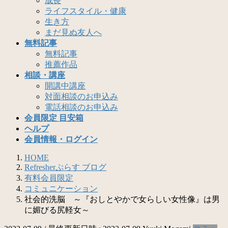
成長
ライフスタイル・健康
生き方
まだ見ぬ友人へ
無料記事
無料記事
推薦作品
相談・講座
開講中講座
対面相談のお申込み
電話相談のお申込み
会員限定 目安箱
ヘルプ
会員情報・ログイン
HOME
Refresherぷらす ブログ
有料会員限定
コミュニケーション
社会的洗脳 ～『おしとやかで女らしい女性像』は男
に媚びる尻軽女～