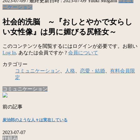
2023-07-09
/ 最終更新日時 :
2023-07-09
Yuuki Mogami
コミュ
ニケーション
社会的洗脳 ～『おしとやかで女らし
い女性像』は男に媚びる尻軽女～
このコンテンツを閲覧するにはログインが必要です。お願い
Log In
. あなたは会員ですか ?
会員について
カテゴリー
コミュニケーション
、
人格
、
恋愛・結婚
、
有料会員限
定
コミュニケーション
前の記事
炭治郎のような人々は実在している
2023-07-07
仕組み