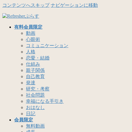
コンテンツへスキップ
ナビゲーションに移動
有料会員限定
動画
心眼術
コミュニケーション
人格
恋愛・結婚
仕組み
親子関係
自己教育
発達
研究・考察
社会問題
幸福になる手引き
おはなし
日記
会員限定
無料動画