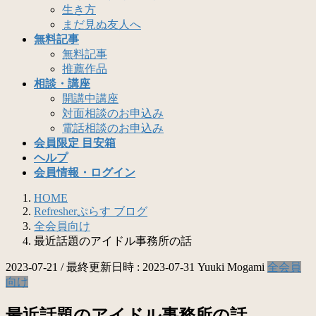
生き方
まだ見ぬ友人へ
無料記事
無料記事
推薦作品
相談・講座
開講中講座
対面相談のお申込み
電話相談のお申込み
会員限定 目安箱
ヘルプ
会員情報・ログイン
HOME
Refresherぷらす ブログ
全会員向け
最近話題のアイドル事務所の話
2023-07-21
/ 最終更新日時 :
2023-07-31
Yuuki Mogami
全会員
向け
最近話題のアイドル事務所の話