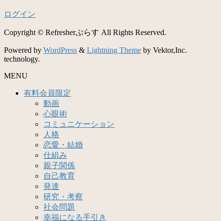
ログイン
Copyright © Refresherぷらす All Rights Reserved.
Powered by
WordPress
&
Lightning Theme
by Vektor,Inc.
technology.
MENU
有料会員限定
動画
心眼術
コミュニケーション
人格
恋愛・結婚
仕組み
親子関係
自己教育
発達
研究・考察
社会問題
幸福になる手引き