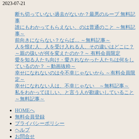
2023-07-21
断ち切っていない過去がないか？最悪のループ 無料記
事
誰にもわかってもらえない、のは普通のこと ～無料記
事～
前向きにならない？ならば… ～無料記事～
人を恨む人、人を受け入れる人、その違いはどこに？
～親の扱いが何を変えたのか？～ 有料会員限定
愛を知る人たち向け・愛されなかった人たちは何をし
ているのか？ ～動画抜粋～
幸せになれないのは今不幸じゃないから ～有料会員限
定～
幸せになれない人は、不幸じゃない ～無料記事～
私をわかってほしい、と言う人が勘違いしていること
～無料記事～
HOMEへ
無料会員登録
プライバシーポリシー
ヘルプ
お問合せ