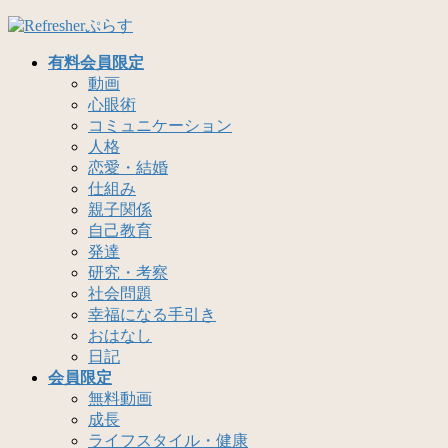
コ
ナ
ン
ビ
有料会員限定
テ
ゲ
動画
ン
ー
心眼術
ツ
シ
コミュニケーション
へ
ョ
人格
ス
ン
恋愛・結婚
キ
に
仕組み
ッ
移
親子関係
プ
動
自己教育
発達
研究・考察
社会問題
幸福になる手引き
おはなし
日記
会員限定
無料動画
成長
ライフスタイル・健康