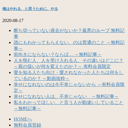
俺はやれる、と思うために、やる
2020-08-17
断ち切っていない過去がないか？最悪のループ 無料記
事
誰にもわかってもらえない、のは普通のこと ～無料記
事～
前向きにならない？ならば… ～無料記事～
人を恨む人、人を受け入れる人、その違いはどこに？
～親の扱いが何を変えたのか？～ 有料会員限定
愛を知る人たち向け・愛されなかった人たちは何をし
ているのか？ ～動画抜粋～
幸せになれないのは今不幸じゃないから ～有料会員限
定～
幸せになれない人は、不幸じゃない ～無料記事～
私をわかってほしい、と言う人が勘違いしていること
～無料記事～
HOMEへ
無料会員登録