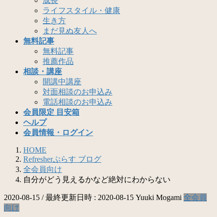
成長
ライフスタイル・健康
生き方
まだ見ぬ友人へ
無料記事
無料記事
推薦作品
相談・講座
開講中講座
対面相談のお申込み
電話相談のお申込み
会員限定 目安箱
ヘルプ
会員情報・ログイン
HOME
Refresherぷらす ブログ
全会員向け
自分がどう見えるかなど絶対にわからない
2020-08-15
/ 最終更新日時 :
2020-08-15
Yuuki Mogami
全会員
向け