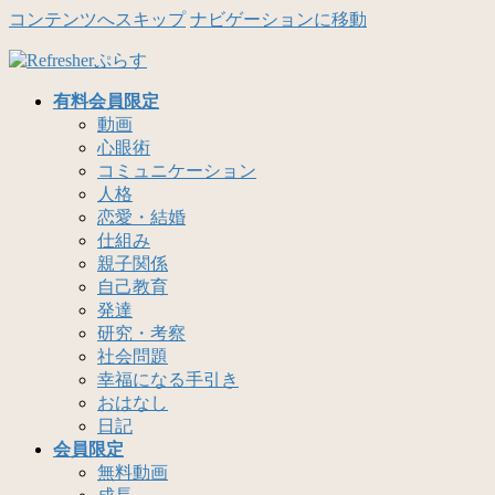
コンテンツへスキップ
ナビゲーションに移動
有料会員限定
動画
心眼術
コミュニケーション
人格
恋愛・結婚
仕組み
親子関係
自己教育
発達
研究・考察
社会問題
幸福になる手引き
おはなし
日記
会員限定
無料動画