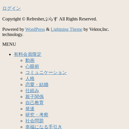
ログイン
Copyright © Refresherぷらす All Rights Reserved.
Powered by
WordPress
&
Lightning Theme
by Vektor,Inc.
technology.
MENU
有料会員限定
動画
心眼術
コミュニケーション
人格
恋愛・結婚
仕組み
親子関係
自己教育
発達
研究・考察
社会問題
幸福になる手引き