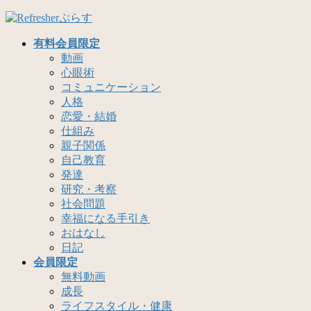
コ
ナ
ン
ビ
有料会員限定
テ
ゲ
動画
ン
ー
心眼術
ツ
シ
コミュニケーション
へ
ョ
人格
ス
ン
恋愛・結婚
キ
に
仕組み
ッ
移
親子関係
プ
動
自己教育
発達
研究・考察
社会問題
幸福になる手引き
おはなし
日記
会員限定
無料動画
成長
ライフスタイル・健康