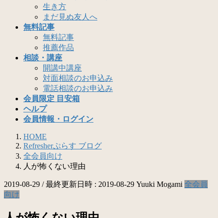
生き方
まだ見ぬ友人へ
無料記事
無料記事
推薦作品
相談・講座
開講中講座
対面相談のお申込み
電話相談のお申込み
会員限定 目安箱
ヘルプ
会員情報・ログイン
HOME
Refresherぷらす ブログ
全会員向け
人が怖くない理由
2019-08-29
/ 最終更新日時 :
2019-08-29
Yuuki Mogami
全会員
向け
人が怖くない理由