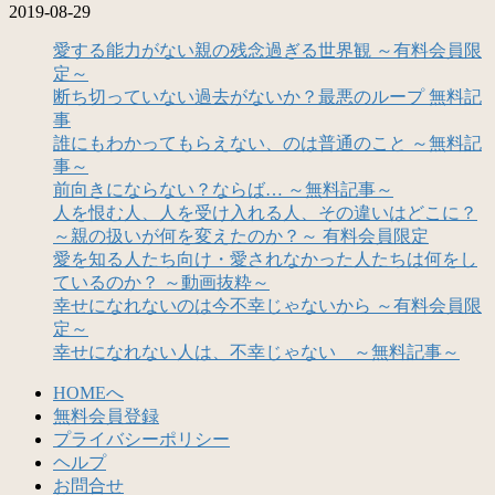
2019-08-29
愛する能力がない親の残念過ぎる世界観 ～有料会員限
定～
断ち切っていない過去がないか？最悪のループ 無料記
事
誰にもわかってもらえない、のは普通のこと ～無料記
事～
前向きにならない？ならば… ～無料記事～
人を恨む人、人を受け入れる人、その違いはどこに？
～親の扱いが何を変えたのか？～ 有料会員限定
愛を知る人たち向け・愛されなかった人たちは何をし
ているのか？ ～動画抜粋～
幸せになれないのは今不幸じゃないから ～有料会員限
定～
幸せになれない人は、不幸じゃない ～無料記事～
HOMEへ
無料会員登録
プライバシーポリシー
ヘルプ
お問合せ