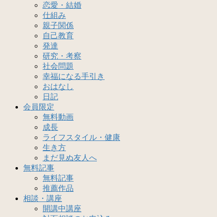
恋愛・結婚
仕組み
親子関係
自己教育
発達
研究・考察
社会問題
幸福になる手引き
おはなし
日記
会員限定
無料動画
成長
ライフスタイル・健康
生き方
まだ見ぬ友人へ
無料記事
無料記事
推薦作品
相談・講座
開講中講座