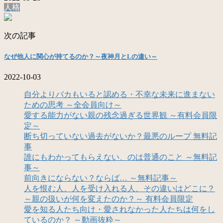
人格
次の記事
なぜ他人に関心が持てるのか？～夜神月とLの違い～
2022-10-03
自分よりバカもいると認める・不幸な未来に進まない
ための思考 ～全会員向け～
愛する能力がない親の残念過ぎる世界観 ～有料会員限
定～
断ち切っていない過去がないか？最悪のループ 無料記
事
誰にもわかってもらえない、のは普通のこと ～無料記
事～
前向きにならない？ならば… ～無料記事～
人を恨む人、人を受け入れる人、その違いはどこに？
～親の扱いが何を変えたのか？～ 有料会員限定
愛を知る人たち向け・愛されなかった人たちは何をし
ているのか？ ～動画抜粋～