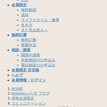
会員限定
無料動画
成長
ライフスタイル・健康
生き方
まだ見ぬ友人へ
無料記事
無料記事
推薦作品
相談・講座
開講中講座
対面相談のお申込み
電話相談のお申込み
会員限定 目安箱
ヘルプ
会員情報・ログイン
HOME
Refresherぷらす ブログ
有料会員限定
コミュニケーション