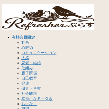
コ
ナ
ン
ビ
テ
ゲ
ン
ー
ツ
シ
へ
ョ
ス
ン
有料会員限定
キ
に
動画
ッ
移
心眼術
プ
動
コミュニケーション
人格
恋愛・結婚
仕組み
親子関係
自己教育
発達
研究・考察
社会問題
幸福になる手引き
おはなし
日記