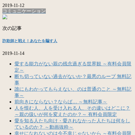
2019-11-12
コミュニケーション
次の記事
詐欺師と戦え！あなたを騙す人
2019-11-14
愛する能力がない親の残念過ぎる世界観 ～有料会員限
定～
断ち切っていない過去がないか？最悪のループ 無料記
事
誰にもわかってもらえない、のは普通のこと ～無料記
事～
前向きにならない？ならば… ～無料記事～
人を恨む人、人を受け入れる人、その違いはどこに？
～親の扱いが何を変えたのか？～ 有料会員限定
愛を知る人たち向け・愛されなかった人たちは何をし
ているのか？ ～動画抜粋～
幸せになれないのは今不幸じゃないから ～有料会員限