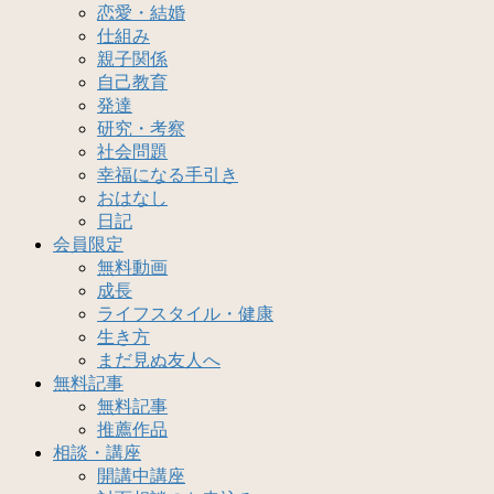
恋愛・結婚
仕組み
親子関係
自己教育
発達
研究・考察
社会問題
幸福になる手引き
おはなし
日記
会員限定
無料動画
成長
ライフスタイル・健康
生き方
まだ見ぬ友人へ
無料記事
無料記事
推薦作品
相談・講座
開講中講座