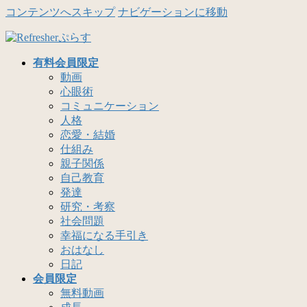
コンテンツへスキップ
ナビゲーションに移動
有料会員限定
動画
心眼術
コミュニケーション
人格
恋愛・結婚
仕組み
親子関係
自己教育
発達
研究・考察
社会問題
幸福になる手引き
おはなし
日記
会員限定
無料動画