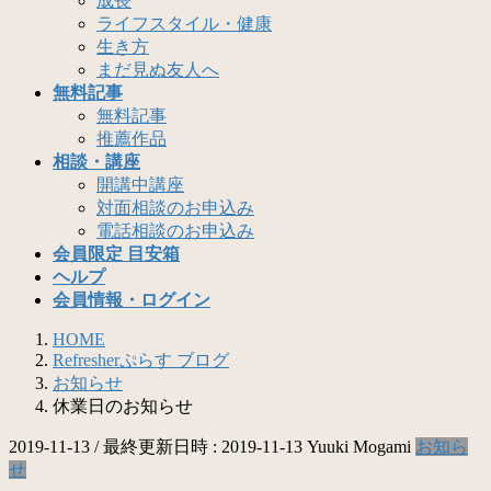
成長
ライフスタイル・健康
生き方
まだ見ぬ友人へ
無料記事
無料記事
推薦作品
相談・講座
開講中講座
対面相談のお申込み
電話相談のお申込み
会員限定 目安箱
ヘルプ
会員情報・ログイン
HOME
Refresherぷらす ブログ
お知らせ
休業日のお知らせ
2019-11-13
/ 最終更新日時 :
2019-11-13
Yuuki Mogami
お知ら
せ