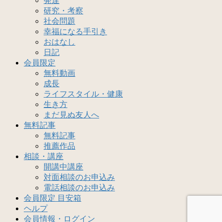
発達
研究・考察
社会問題
幸福になる手引き
おはなし
日記
会員限定
無料動画
成長
ライフスタイル・健康
生き方
まだ見ぬ友人へ
無料記事
無料記事
推薦作品
相談・講座
開講中講座
対面相談のお申込み
電話相談のお申込み
会員限定 目安箱
ヘルプ
会員情報・ログイン