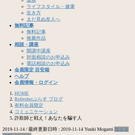
成長
ライフスタイル・健康
生き方
まだ見ぬ友人へ
無料記事
無料記事
推薦作品
相談・講座
開講中講座
対面相談のお申込み
電話相談のお申込み
会員限定 目安箱
ヘルプ
会員情報・ログイン
HOME
Refresherぷらす ブログ
有料会員限定
コミュニケーション
詐欺師と戦え！あなたを騙す人
2019-11-14
/ 最終更新日時 :
2019-11-14
Yuuki Mogami
コミュ