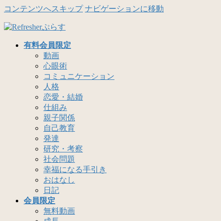
コンテンツへスキップ
ナビゲーションに移動
有料会員限定
動画
心眼術
コミュニケーション
人格
恋愛・結婚
仕組み
親子関係
自己教育
発達
研究・考察
社会問題
幸福になる手引き
おはなし
日記
会員限定
無料動画