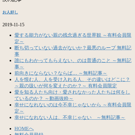
お人好し
2019-11-15
愛する能力がない親の残念過ぎる世界観 ～有料会員限
定～
断ち切っていない過去がないか？最悪のループ 無料記
事
誰にもわかってもらえない、のは普通のこと ～無料記
事～
前向きにならない？ならば… ～無料記事～
人を恨む人、人を受け入れる人、その違いはどこに？
～親の扱いが何を変えたのか？～ 有料会員限定
愛を知る人たち向け・愛されなかった人たちは何をし
ているのか？ ～動画抜粋～
幸せになれないのは今不幸じゃないから ～有料会員限
定～
幸せになれない人は、不幸じゃない ～無料記事～
HOMEへ
無料会員登録