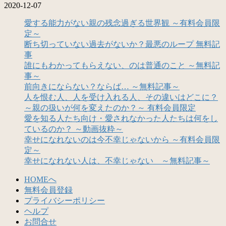
2020-12-07
愛する能力がない親の残念過ぎる世界観 ～有料会員限
定～
断ち切っていない過去がないか？最悪のループ 無料記
事
誰にもわかってもらえない、のは普通のこと ～無料記
事～
前向きにならない？ならば… ～無料記事～
人を恨む人、人を受け入れる人、その違いはどこに？
～親の扱いが何を変えたのか？～ 有料会員限定
愛を知る人たち向け・愛されなかった人たちは何をし
ているのか？ ～動画抜粋～
幸せになれないのは今不幸じゃないから ～有料会員限
定～
幸せになれない人は、不幸じゃない ～無料記事～
HOMEへ
無料会員登録
プライバシーポリシー
ヘルプ
お問合せ