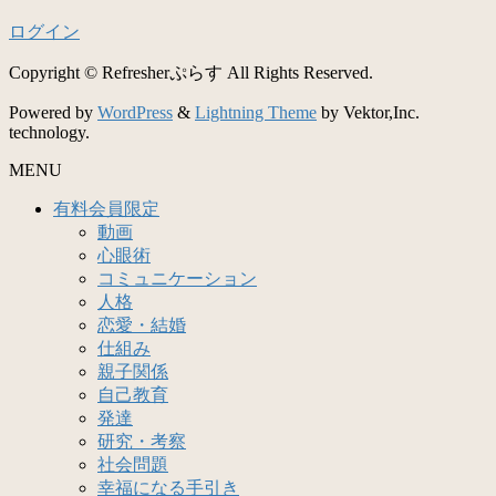
ログイン
Copyright © Refresherぷらす All Rights Reserved.
Powered by
WordPress
&
Lightning Theme
by Vektor,Inc.
technology.
MENU
有料会員限定
動画
心眼術
コミュニケーション
人格
恋愛・結婚
仕組み
親子関係
自己教育
発達
研究・考察
社会問題
幸福になる手引き