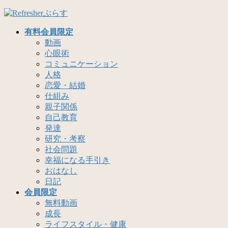
コ
ナ
ン
ビ
有料会員限定
テ
ゲ
動画
ン
ー
心眼術
ツ
シ
コミュニケーション
へ
ョ
人格
ス
ン
恋愛・結婚
キ
に
仕組み
ッ
移
親子関係
プ
動
自己教育
発達
研究・考察
社会問題
幸福になる手引き
おはなし
日記
会員限定
無料動画
成長
ライフスタイル・健康