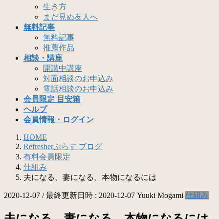
生き方
まだ見ぬ友人へ
無料記事
無料記事
推薦作品
相談・講座
開講中講座
対面相談のお申込み
電話相談のお申込み
会員限定 目安箱
ヘルプ
会員情報・ログイン
HOME
Refresherぷらす ブログ
有料会員限定
仕組み
夫になる、妻になる、本物になるには
2020-12-07
/ 最終更新日時 :
2020-12-07
Yuuki Mogami
仕組み
夫になる、妻になる、本物になるには