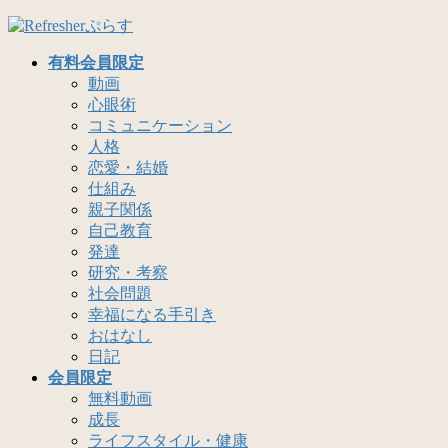
コ
ナ
ン
ビ
有料会員限定
テ
ゲ
動画
ン
ー
心眼術
ツ
シ
コミュニケーション
へ
ョ
人格
ス
ン
恋愛・結婚
キ
に
仕組み
ッ
移
親子関係
プ
動
自己教育
発達
研究・考察
社会問題
幸福になる手引き
おはなし
日記
会員限定
無料動画
成長
ライフスタイル・健康