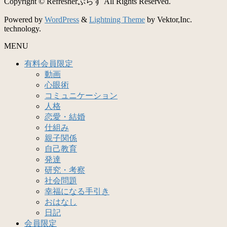
Copyright © Refresherぷらす All Rights Reserved.
Powered by
WordPress
&
Lightning Theme
by Vektor,Inc.
technology.
MENU
有料会員限定
動画
心眼術
コミュニケーション
人格
恋愛・結婚
仕組み
親子関係
自己教育
発達
研究・考察
社会問題
幸福になる手引き
おはなし
日記
会員限定