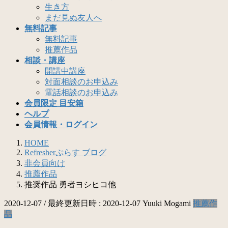
生き方
まだ見ぬ友人へ
無料記事
無料記事
推薦作品
相談・講座
開講中講座
対面相談のお申込み
電話相談のお申込み
会員限定 目安箱
ヘルプ
会員情報・ログイン
HOME
Refresherぷらす ブログ
非会員向け
推薦作品
推奨作品 勇者ヨシヒコ他
2020-12-07
/ 最終更新日時 :
2020-12-07
Yuuki Mogami
推薦作
品