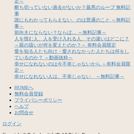
定～
断ち切っていない過去がないか？最悪のループ 無料記
事
誰にもわかってもらえない、のは普通のこと ～無料記
事～
前向きにならない？ならば… ～無料記事～
人を恨む人、人を受け入れる人、その違いはどこに？
～親の扱いが何を変えたのか？～ 有料会員限定
愛を知る人たち向け・愛されなかった人たちは何をし
ているのか？ ～動画抜粋～
幸せになれないのは今不幸じゃないから ～有料会員限
定～
幸せになれない人は、不幸じゃない ～無料記事～
HOMEへ
無料会員登録
プライバシーポリシー
ヘルプ
お問合せ
ログイン