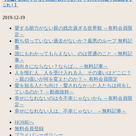
これ！】
2019-12-19
愛する能力がない親の残念過ぎる世界観 ～有料会員限
定～
断ち切っていない過去がないか？最悪のループ 無料記
事
誰にもわかってもらえない、のは普通のこと ～無料記
事～
前向きにならない？ならば… ～無料記事～
人を恨む人、人を受け入れる人、その違いはどこに？
～親の扱いが何を変えたのか？～ 有料会員限定
愛を知る人たち向け・愛されなかった人たちは何をし
ているのか？ ～動画抜粋～
幸せになれないのは今不幸じゃないから ～有料会員限
定～
幸せになれない人は、不幸じゃない ～無料記事～
HOMEへ
無料会員登録
プライバシーポリシー