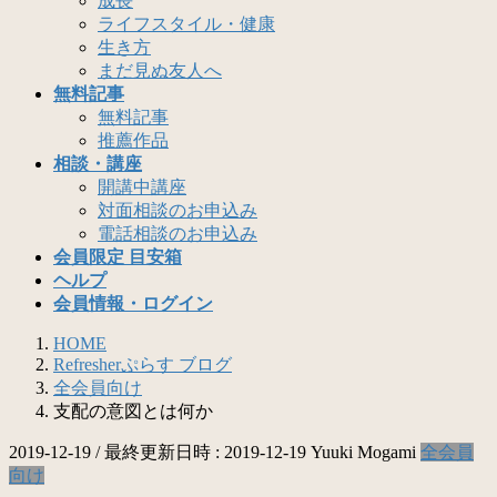
成長
ライフスタイル・健康
生き方
まだ見ぬ友人へ
無料記事
無料記事
推薦作品
相談・講座
開講中講座
対面相談のお申込み
電話相談のお申込み
会員限定 目安箱
ヘルプ
会員情報・ログイン
HOME
Refresherぷらす ブログ
全会員向け
支配の意図とは何か
2019-12-19
/ 最終更新日時 :
2019-12-19
Yuuki Mogami
全会員
向け