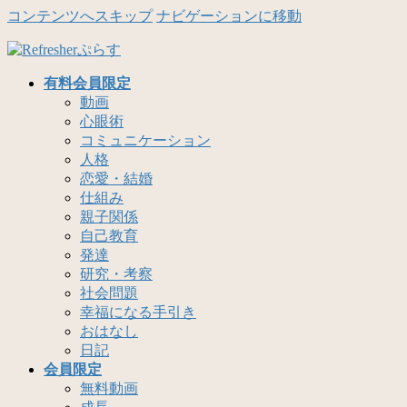
コンテンツへスキップ
ナビゲーションに移動
有料会員限定
動画
心眼術
コミュニケーション
人格
恋愛・結婚
仕組み
親子関係
自己教育
発達
研究・考察
社会問題
幸福になる手引き
おはなし
日記
会員限定
無料動画