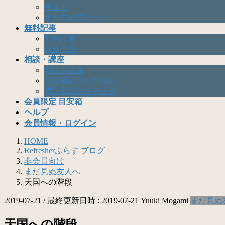
生き方
まだ見ぬ友人へ
無料記事
無料記事
推薦作品
相談・講座
開講中講座
対面相談のお申込み
電話相談のお申込み
会員限定 目安箱
ヘルプ
会員情報・ログイン
HOME
Refresherぷらす ブログ
非会員向け
まだ見ぬ友人へ
天国への階段
2019-07-21
/ 最終更新日時 :
2019-07-21
Yuuki Mogami
まだ見ぬ
天国への階段