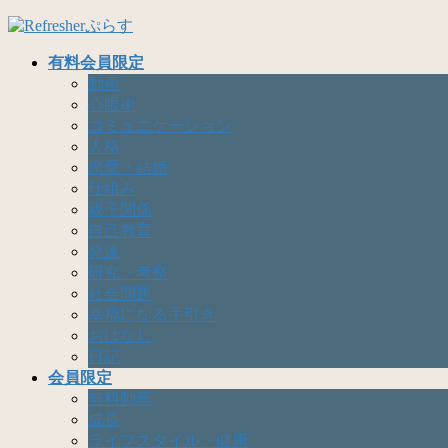
コ
ナ
ン
ビ
有料会員限定
テ
ゲ
動画
ン
ー
心眼術
ツ
シ
コミュニケーション
へ
ョ
人格
ス
ン
恋愛・結婚
キ
に
仕組み
ッ
移
親子関係
プ
動
自己教育
発達
研究・考察
社会問題
幸福になる手引き
おはなし
日記
会員限定
無料動画
成長
ライフスタイル・健康